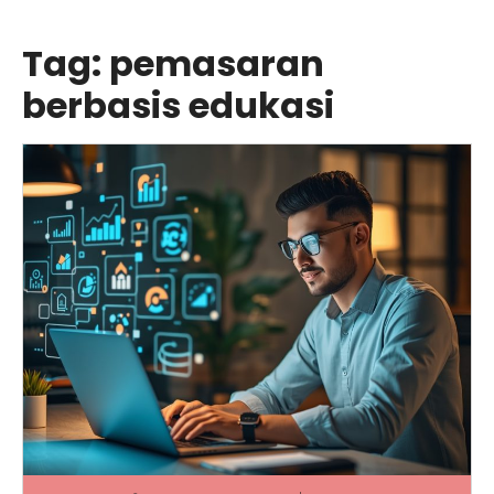
Tag:
pemasaran
berbasis edukasi