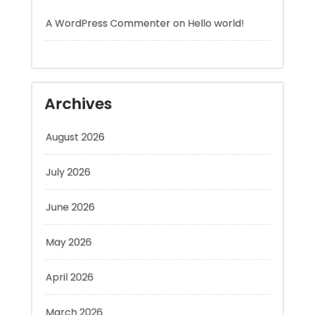
A WordPress Commenter
on
Hello world!
Archives
August 2026
July 2026
June 2026
May 2026
April 2026