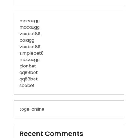
macaugg
visabet88
bolagg
visabet88
simplebet8
macaugg
pionbet
qq88bet
qq88bet
sbobet
togel online
Recent Comments