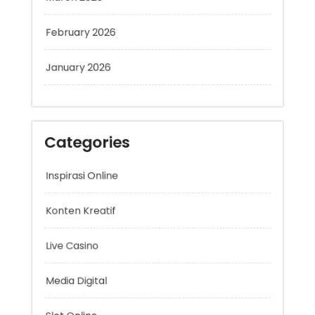
March 2026
February 2026
January 2026
Categories
Inspirasi Online
Konten Kreatif
Live Casino