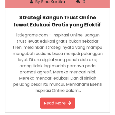
By
Rina Kartika
0
Strategi Bangun Trust Online
lewat Edukasi Gratis yang Efektif
littlegrams.com – Inspirasi Online: Bangun
trust lewat edukasi gratis bukan sekadar
tren, melainkan strategi nyata yang mampu
mengubah audiens biasa menjadi pelanggan
loyal. Di era digital yang penuh distraksi,
orang tidak lagi mudah percaya pada
promosi agresif. Mereka mencari nilai.
Mereka mencari edukasi. Dan di sinilah
peluang besar itu muncul. Memahami Esensi
Inspirasi Online dalam…
Read More