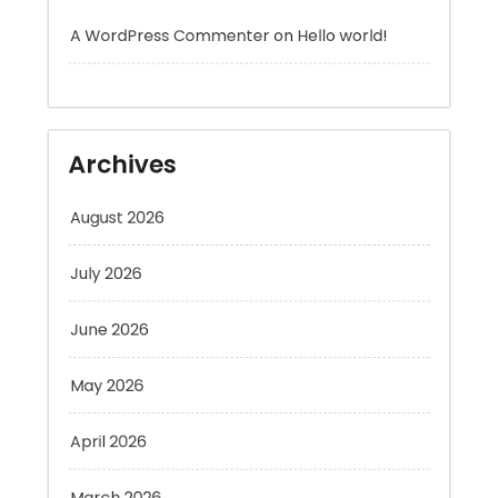
A WordPress Commenter
on
Hello world!
Archives
August 2026
July 2026
June 2026
May 2026
April 2026