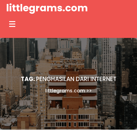
Skip
littlegrams.com
to
content
TAG:
PENGHASILAN DARI INTERNET
littlegrams.com
>>