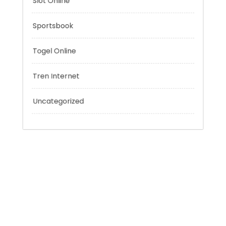
Media Digital
Slot Online
Sportsbook
Togel Online
Tren Internet
Uncategorized