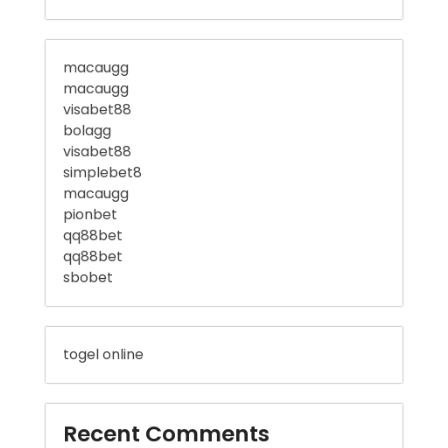
macaugg
macaugg
visabet88
bolagg
visabet88
simplebet8
macaugg
pionbet
qq88bet
qq88bet
sbobet
togel online
Recent Comments