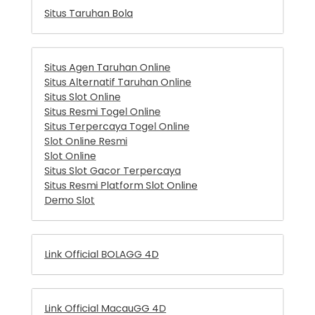
Situs Slot Online
Situs Resmi Togel Online
Situs Terpercaya Togel Online
Slot Online Resmi
Slot Online
Situs Slot Gacor Terpercaya
Situs Resmi Platform Slot Online
Demo Slot
Link Official BOLAGG 4D
Link Official MacauGG 4D