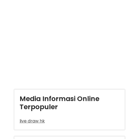
Media Informasi Online
Terpopuler
live draw hk
Situs Taruhan Bola
Situs Agen Taruhan Online
Situs Alternatif Taruhan Online