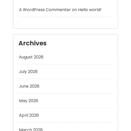
A WordPress Commenter
on
Hello world!
Archives
August 2026
July 2026
June 2026
May 2026
April 2026