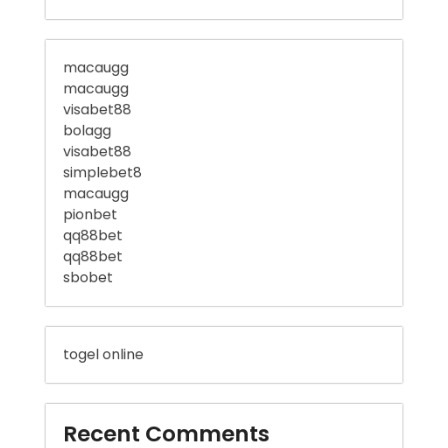
macaugg
visabet88
bolagg
visabet88
simplebet8
macaugg
pionbet
qq88bet
qq88bet
sbobet
togel online
Recent Comments