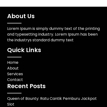
About Us
Lorem Ipsum is simply dummy text of the printing
and typesetting industry. Lorem Ipsum has been
the industrys standard dummy text
Quick Links
Home
About
Services
Contact
Recent Posts
Queen of Bounty: Ratu Cantik Pemburu Jackpot
Slot