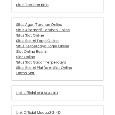
Situs Slot Online
Situs Resmi Togel Online
Situs Terpercaya Togel Online
Slot Online Resmi
Slot Online
Situs Slot Gacor Terpercaya
Situs Resmi Platform Slot Online
Demo Slot
Link Official BOLAGG 4D
Link Official MacauGG 4D
macaugg