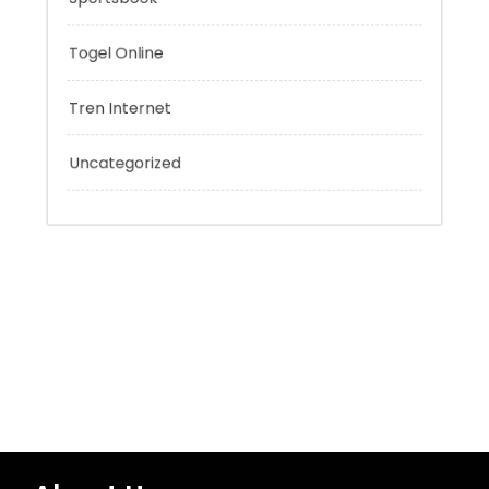
Slot Online
Sportsbook
Togel Online
Tren Internet
Uncategorized