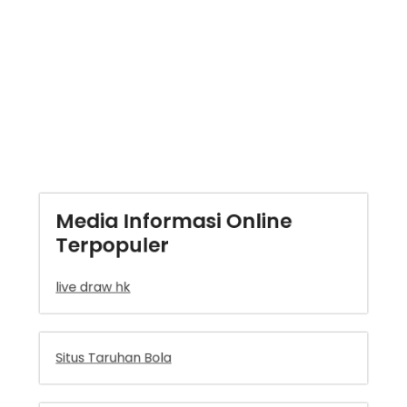
Media Informasi Online
Terpopuler
live draw hk
Situs Taruhan Bola
Situs Agen Taruhan Online
Situs Alternatif Taruhan Online
Situs Slot Online
Situs Resmi Togel Online