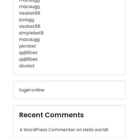
bolagg
visabet88
simplebet8
macaugg
pionbet
qq88bet
qq88bet
sbobet
togel online
Recent Comments
A WordPress Commenter
on
Hello world!