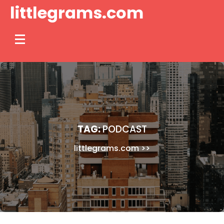
Skip
littlegrams.com
to
content
TAG:
PODCAST
littlegrams.com
>>