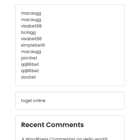
visabet88
bolagg
visabet88
simplebet8
macaugg
pionbet
qq88bet
qq88bet
sbobet
togel online
Recent Comments
A WordPress Commenter
on
Hello world!