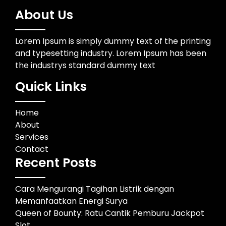
About Us
Lorem Ipsum is simply dummy text of the printing
and typesetting industry. Lorem Ipsum has been
the industrys standard dummy text
Quick Links
Home
About
Services
Contact
Recent Posts
Cara Mengurangi Tagihan Listrik dengan
Memanfaatkan Energi Surya
Queen of Bounty: Ratu Cantik Pemburu Jackpot
Slot