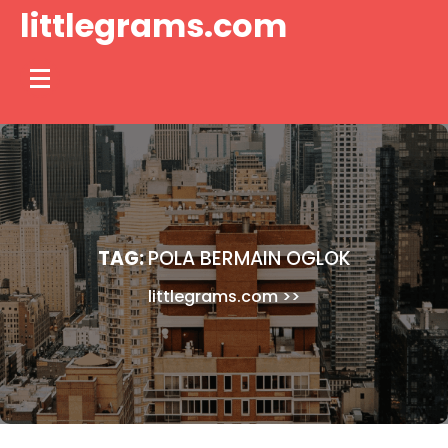
Skip
littlegrams.com
to
content
TAG:
POLA BERMAIN OGLOK
littlegrams.com
>>