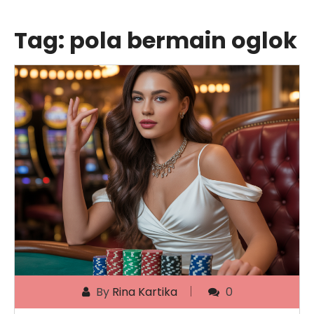
Tag:
pola bermain oglok
By
Rina Kartika
0