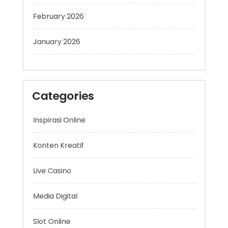
March 2026
February 2026
January 2026
Categories
Inspirasi Online
Konten Kreatif
Live Casino