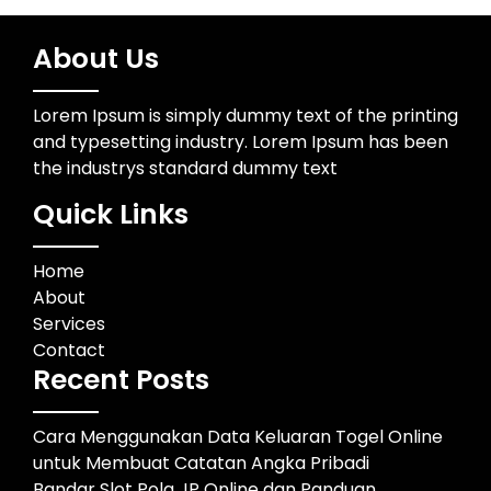
About Us
Lorem Ipsum is simply dummy text of the printing
and typesetting industry. Lorem Ipsum has been
the industrys standard dummy text
Quick Links
Home
About
Services
Contact
Recent Posts
Cara Menggunakan Data Keluaran Togel Online
untuk Membuat Catatan Angka Pribadi
Bandar Slot Pola JP Online dan Panduan