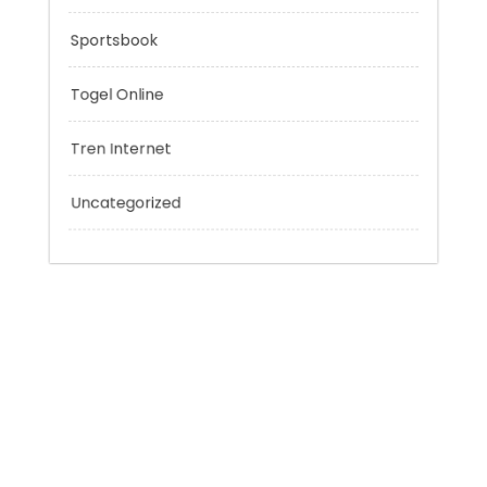
Media Digital
Slot Online
Sportsbook
Togel Online
Tren Internet
Uncategorized