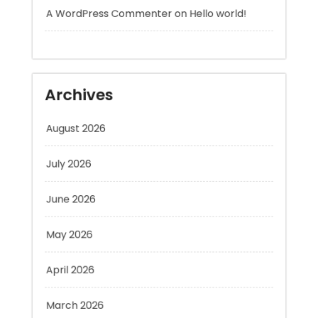
A WordPress Commenter
on
Hello world!
Archives
August 2026
July 2026
June 2026
May 2026
April 2026