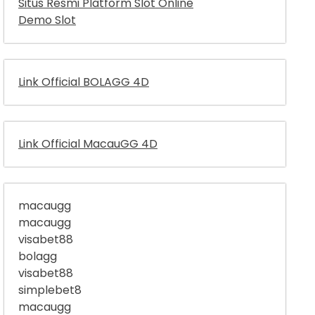
Situs Resmi Platform Slot Online
Demo Slot
Link Official BOLAGG 4D
Link Official MacauGG 4D
macaugg
macaugg
visabet88
bolagg
visabet88
simplebet8
macaugg