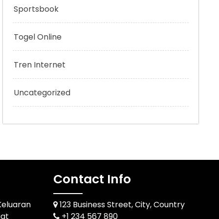
Sportsbook
Togel Online
Tren Internet
Uncategorized
Contact Info
eluaran
123 Business Street, City, Country
uat
+1 234 567 890