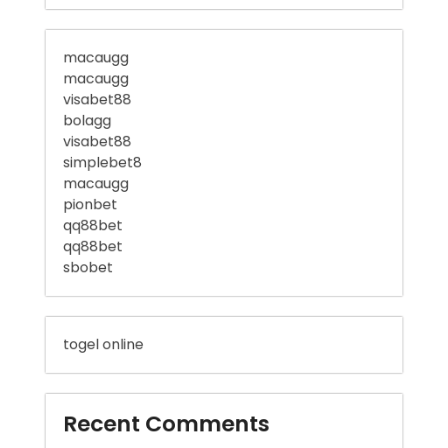
macaugg
visabet88
bolagg
visabet88
simplebet8
macaugg
pionbet
qq88bet
qq88bet
sbobet
togel online
Recent Comments