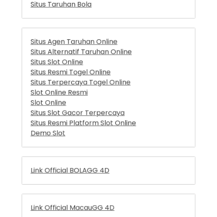
Situs Slot Online
Situs Resmi Togel Online
Situs Terpercaya Togel Online
Slot Online Resmi
Slot Online
Situs Slot Gacor Terpercaya
Situs Resmi Platform Slot Online
Demo Slot
Link Official BOLAGG 4D
Link Official MacauGG 4D
macaugg