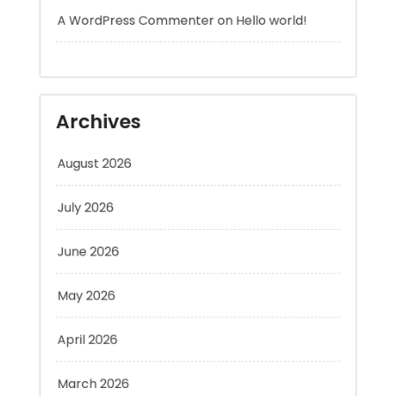
A WordPress Commenter
on
Hello world!
Archives
August 2026
July 2026
June 2026
May 2026
April 2026