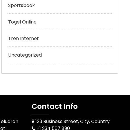
Sportsbook
Togel Online
Tren Internet
Uncategorized
Contact Info
eluaran
123 Business Street, City, Country
uat
+1 234 567 890