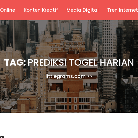
 Online
Konten Kreatif
Media Digital
Tren Internet
TAG:
PREDIKSI TOGEL HARIAN
littlegrams.com
>>
n