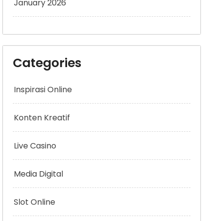
January 2026
Categories
Inspirasi Online
Konten Kreatif
Live Casino
Media Digital
Slot Online