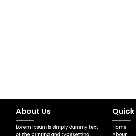
About Us
Quick 
Lorem Ipsum is simply dummy text
Home
of the printing and typesetting
About