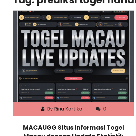
By
Rina Kartika
0
MACAUGG Situs Informasi Togel
Macau dengan Update Statistik