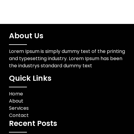
About Us
Lorem Ipsum is simply dummy text of the printing
and typesetting industry. Lorem Ipsum has been
the industrys standard dummy text
Quick Links
Home
About
Services
Contact
Recent Posts