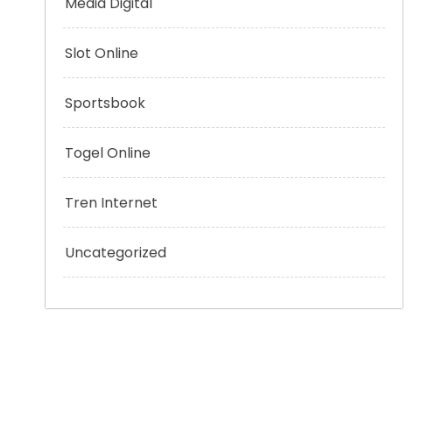
Live Casino
Media Digital
Slot Online
Sportsbook
Togel Online
Tren Internet
Uncategorized