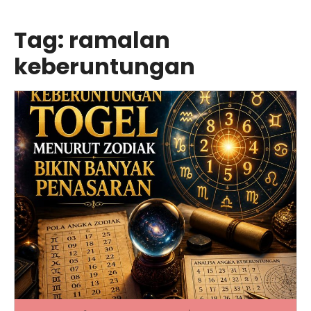
Tag:
ramalan
keberuntungan