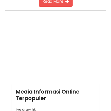
Read More
Media Informasi Online
Terpopuler
live draw hk
Situs Taruhan Bola