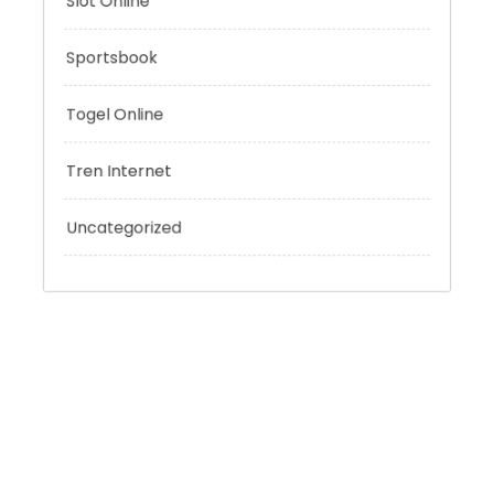
Media Digital
Slot Online
Sportsbook
Togel Online
Tren Internet
Uncategorized