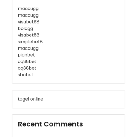
visabet88
bolagg
visabet88
simplebet8
macaugg
pionbet
qq88bet
qq88bet
sbobet
togel online
Recent Comments
A WordPress Commenter
on
Hello world!