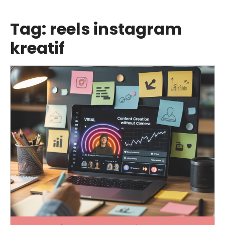
Tag:
reels instagram
kreatif