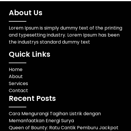
About Us
Lorem Ipsum is simply dummy text of the printing
and typesetting industry. Lorem Ipsum has been
the industrys standard dummy text
Quick Links
Home
About
Services
Contact
Recent Posts
Cara Mengurangi Tagihan Listrik dengan
Memanfaatkan Energi Surya
Queen of Bounty: Ratu Cantik Pemburu Jackpot