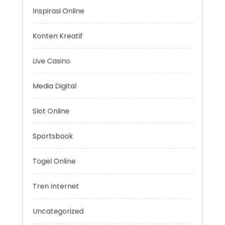
Categories
Inspirasi Online
Konten Kreatif
Live Casino
Media Digital
Slot Online
Sportsbook
Togel Online