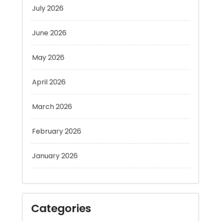
July 2026
June 2026
May 2026
April 2026
March 2026
February 2026
January 2026