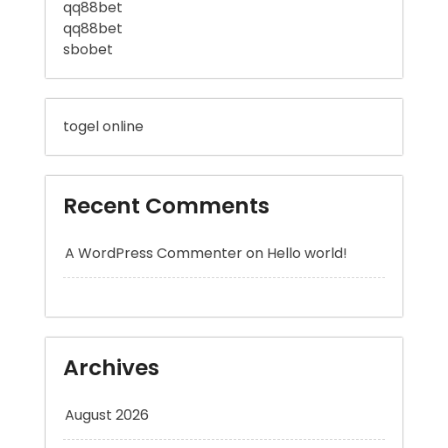
sbobet
togel online
Recent Comments
A WordPress Commenter
on
Hello world!
Archives
August 2026