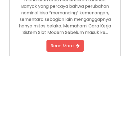
menaikkan atau menurunkan taruhan.
Banyak yang percaya bahwa perubahan
nominal bisa “memancing” kemenangan,
sementara sebagian lain menganggapnya
hanya mitos belaka. Memahami Cara Kerja
Sistem Slot Modern Sebelum masuk ke…
Read More
Media Informasi Online
Terpopuler