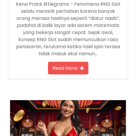
Kena Prank littlegrams – Fenomena RNG Slot
selalu menarik perhatian karena banyak
orang merasa hasilnya seperti “diatur nasib”,
padahal di balik layar ada sistem matematis
yang bekerja sangat cepat. Sejak awal,
konsep RNG Slot sudah memunculkan rasa
penasaran, terutama ketika hasil spin terasa
tidak masuk akal namun…
Read More