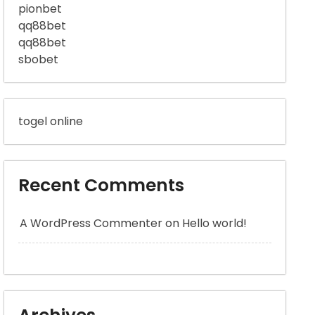
pionbet
qq88bet
qq88bet
sbobet
togel online
Recent Comments
A WordPress Commenter
on
Hello world!