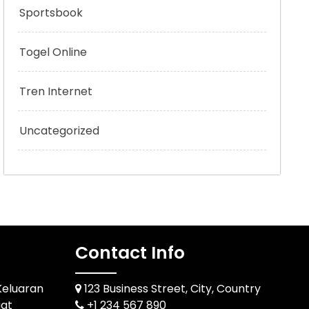
Sportsbook
Togel Online
Tren Internet
Uncategorized
Contact Info
eluaran
123 Business Street, City, Country
uat
+1 234 567 890