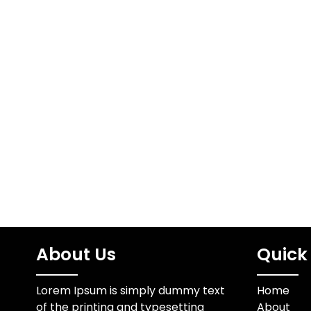
About Us
Quick 
Lorem Ipsum is simply dummy text
Home
of the printing and typesetting
About