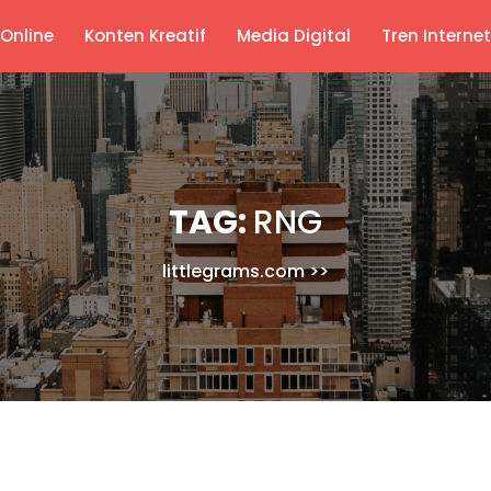
 Online
Konten Kreatif
Media Digital
Tren Internet
TAG:
RNG
littlegrams.com
>>