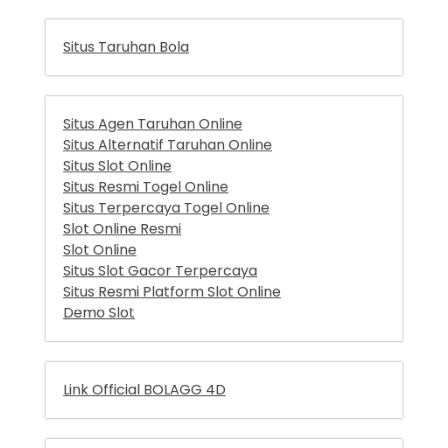
Situs Agen Taruhan Online
Situs Alternatif Taruhan Online
Situs Slot Online
Situs Resmi Togel Online
Situs Terpercaya Togel Online
Slot Online Resmi
Slot Online
Situs Slot Gacor Terpercaya
Situs Resmi Platform Slot Online
Demo Slot
Link Official BOLAGG 4D
Link Official MacauGG 4D