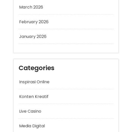
April 2026
March 2026
February 2026
January 2026
Categories
Inspirasi Online
Konten Kreatif