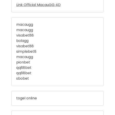
macaugg
macaugg
visabet88
bolagg
visabet88
simplebet8
macaugg
pionbet
qq88bet
qq88bet
sbobet
togel online
Recent Comments