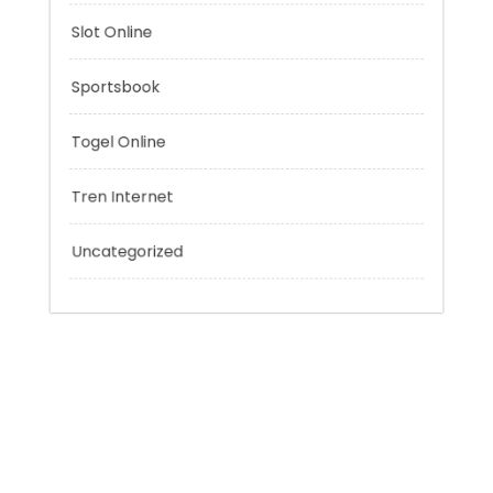
Live Casino
Media Digital
Slot Online
Sportsbook
Togel Online
Tren Internet
Uncategorized