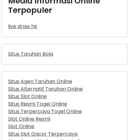
Media Informasi Online
Terpopuler
live draw hk
Situs Taruhan Bola
Situs Agen Taruhan Online
Situs Alternatif Taruhan Online
Situs Slot Online
Situs Resmi Togel Online
Situs Terpercaya Togel Online
Slot Online Resmi
Slot Online
Situs Slot Gacor Terpercaya