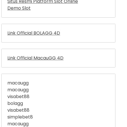
Situs Resmi Platform Slot Online
Demo Slot
Link Official BOLAGG 4D
Link Official MacauGG 4D
macaugg
macaugg
visabet88
bolagg
visabet88
simplebet8
macaugg