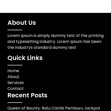
About Us
Lorem Ipsum is simply dummy text of the printing
and typesetting industry. Lorem Ipsum has been
the industrys standard dummy text
Quick Links
Home
About
Services
Contact
Recent Posts
Queen of Bounty: Ratu Cantik Pemburu Jackpot