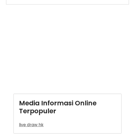
Media Informasi Online
Terpopuler
live draw hk
Situs Taruhan Bola
Situs Agen Taruhan Online