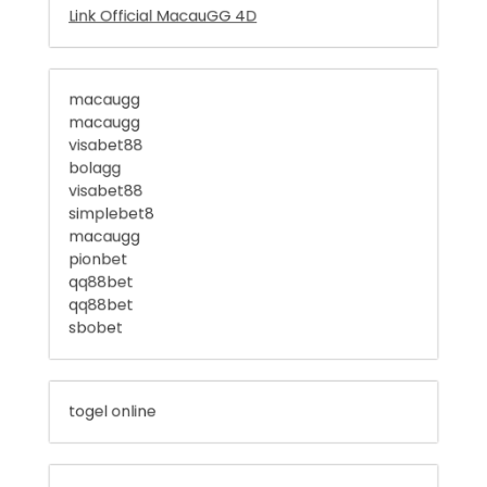
macaugg
macaugg
visabet88
bolagg
visabet88
simplebet8
macaugg
pionbet
qq88bet
qq88bet
sbobet
togel online
Recent Comments