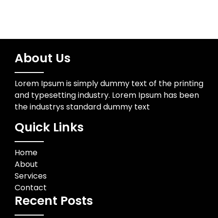
About Us
Lorem Ipsum is simply dummy text of the printing
and typesetting industry. Lorem Ipsum has been
the industrys standard dummy text
Quick Links
Home
About
Services
Contact
Recent Posts