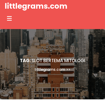
Skip
littlegrams.com
to
content
TAG:
SLOT BERTEMA MITOLOGI
littlegrams.com
>>