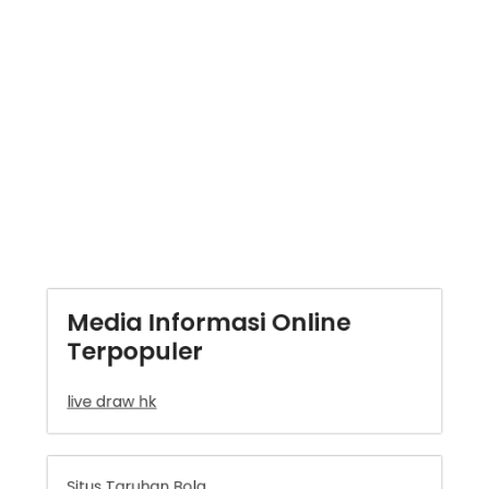
Media Informasi Online
Terpopuler
live draw hk
Situs Taruhan Bola
Situs Agen Taruhan Online
Situs Alternatif Taruhan Online