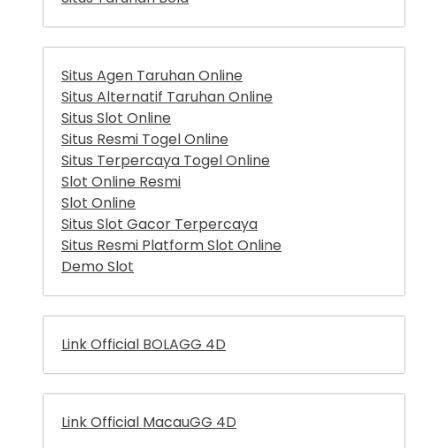
Situs Slot Online
Situs Resmi Togel Online
Situs Terpercaya Togel Online
Slot Online Resmi
Slot Online
Situs Slot Gacor Terpercaya
Situs Resmi Platform Slot Online
Demo Slot
Link Official BOLAGG 4D
Link Official MacauGG 4D
macaugg