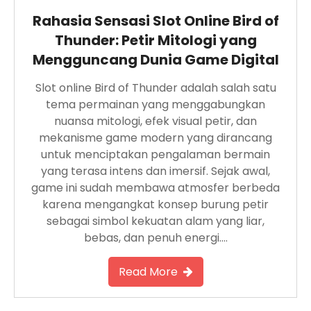
Rahasia Sensasi Slot Online Bird of
Thunder: Petir Mitologi yang
Mengguncang Dunia Game Digital
Slot online Bird of Thunder adalah salah satu
tema permainan yang menggabungkan
nuansa mitologi, efek visual petir, dan
mekanisme game modern yang dirancang
untuk menciptakan pengalaman bermain
yang terasa intens dan imersif. Sejak awal,
game ini sudah membawa atmosfer berbeda
karena mengangkat konsep burung petir
sebagai simbol kekuatan alam yang liar,
bebas, dan penuh energi….
Read More