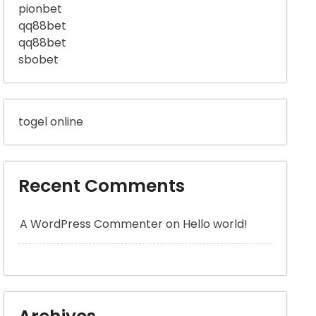
pionbet
qq88bet
qq88bet
sbobet
togel online
Recent Comments
A WordPress Commenter
on
Hello world!