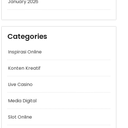
January 2026
Categories
Inspirasi Online
Konten Kreatif
Live Casino
Media Digital
Slot Online