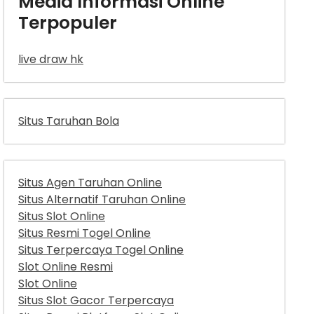
Media Informasi Online
Terpopuler
live draw hk
Situs Taruhan Bola
Situs Agen Taruhan Online
Situs Alternatif Taruhan Online
Situs Slot Online
Situs Resmi Togel Online
Situs Terpercaya Togel Online
Slot Online Resmi
Slot Online
Situs Slot Gacor Terpercaya