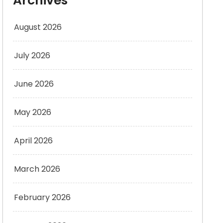
Archives
August 2026
July 2026
June 2026
May 2026
April 2026
March 2026
February 2026