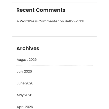
Recent Comments
A WordPress Commenter
on
Hello world!
Archives
August 2026
July 2026
June 2026
May 2026