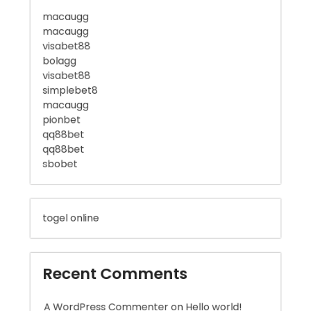
visabet88
bolagg
visabet88
simplebet8
macaugg
pionbet
qq88bet
qq88bet
sbobet
togel online
Recent Comments
A WordPress Commenter
on
Hello world!