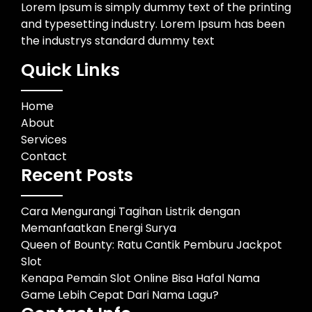
Lorem Ipsum is simply dummy text of the printing
and typesetting industry. Lorem Ipsum has been
the industrys standard dummy text
Quick Links
Home
About
Services
Contact
Recent Posts
Cara Mengurangi Tagihan Listrik dengan
Memanfaatkan Energi Surya
Queen of Bounty: Ratu Cantik Pemburu Jackpot
Slot
Kenapa Pemain Slot Online Bisa Hafal Nama
Game Lebih Cepat Dari Nama Lagu?