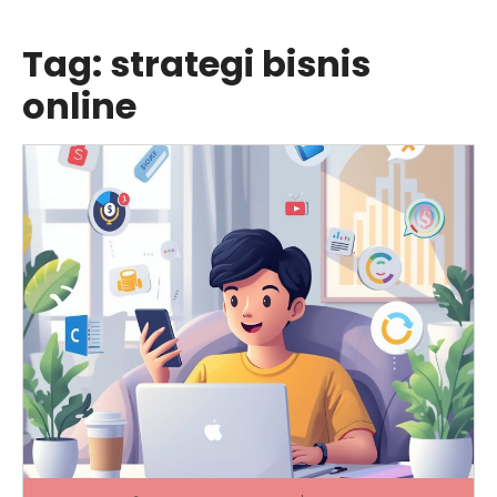
Tag:
strategi bisnis
online