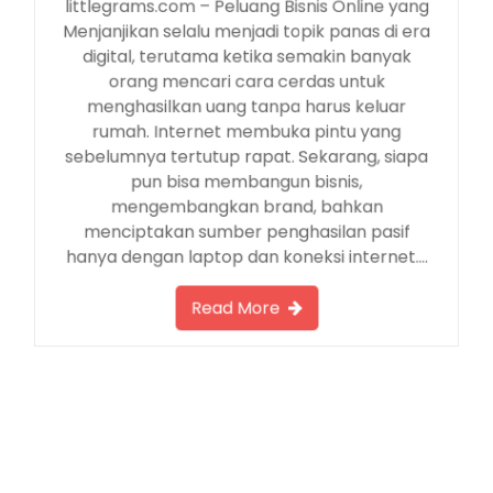
littlegrams.com – Peluang Bisnis Online yang
Menjanjikan selalu menjadi topik panas di era
digital, terutama ketika semakin banyak
orang mencari cara cerdas untuk
menghasilkan uang tanpa harus keluar
rumah. Internet membuka pintu yang
sebelumnya tertutup rapat. Sekarang, siapa
pun bisa membangun bisnis,
mengembangkan brand, bahkan
menciptakan sumber penghasilan pasif
hanya dengan laptop dan koneksi internet….
Read More