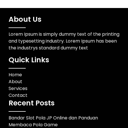
About Us
Lorem Ipsum is simply dummy text of the printing
and typesetting industry. Lorem Ipsum has been
the industrys standard dummy text
Quick Links
Home
About
Services
Contact
Recent Posts
Bandar Slot Pola JP Online dan Panduan
Membaca Pola Game