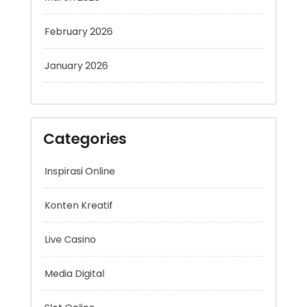
March 2026
February 2026
January 2026
Categories
Inspirasi Online
Konten Kreatif
Live Casino