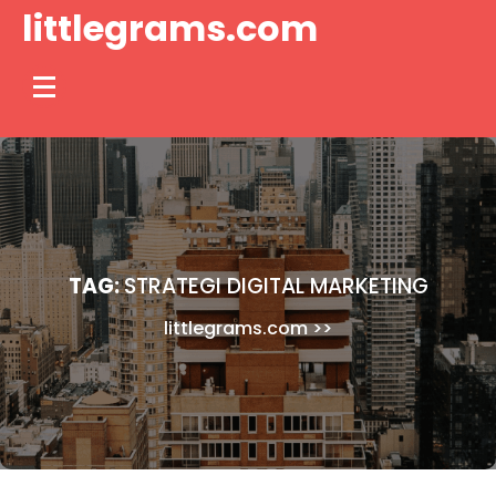
Skip
littlegrams.com
to
content
TAG:
STRATEGI DIGITAL MARKETING
littlegrams.com
>>