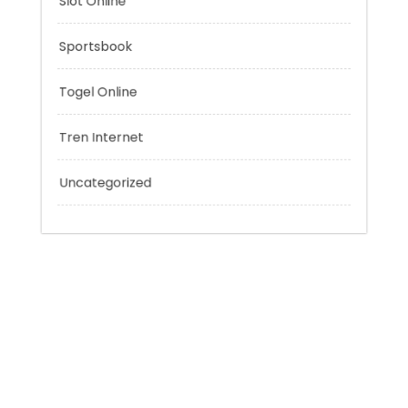
Media Digital
Slot Online
Sportsbook
Togel Online
Tren Internet
Uncategorized