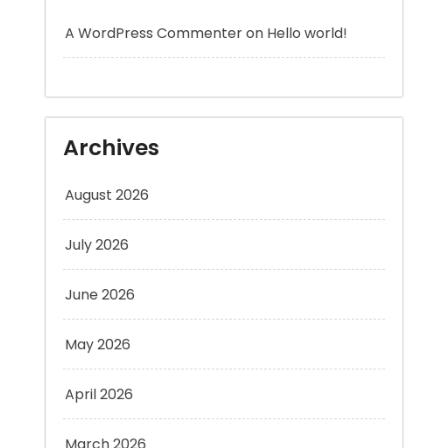
A WordPress Commenter
on
Hello world!
Archives
August 2026
July 2026
June 2026
May 2026
April 2026