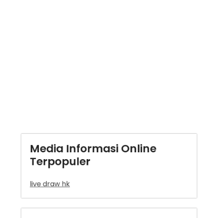
Media Informasi Online
Terpopuler
live draw hk
Situs Taruhan Bola
Situs Agen Taruhan Online
Situs Alternatif Taruhan Online