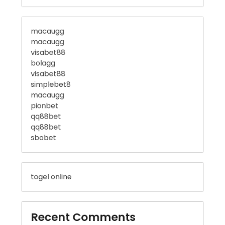
macaugg
visabet88
bolagg
visabet88
simplebet8
macaugg
pionbet
qq88bet
qq88bet
sbobet
togel online
Recent Comments