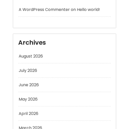
A WordPress Commenter
on
Hello world!
Archives
August 2026
July 2026
June 2026
May 2026
April 2026