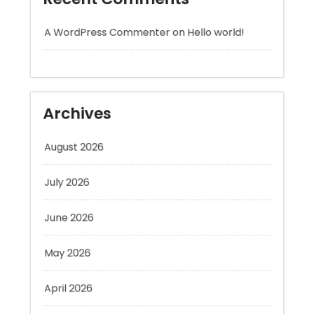
A WordPress Commenter
on
Hello world!
Archives
August 2026
July 2026
June 2026
May 2026
April 2026