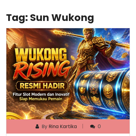
Tag:
Sun Wukong
By
Rina Kartika
0