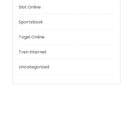
Live Casino
Media Digital
Slot Online
Sportsbook
Togel Online
Tren Internet
Uncategorized