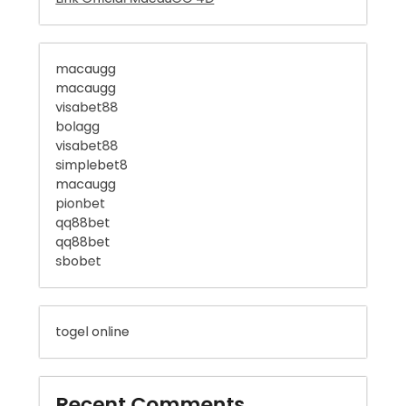
macaugg
macaugg
visabet88
bolagg
visabet88
simplebet8
macaugg
pionbet
qq88bet
qq88bet
sbobet
togel online
Recent Comments