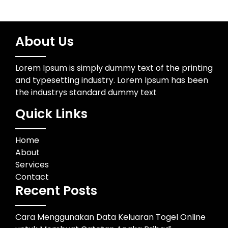
About Us
Lorem Ipsum is simply dummy text of the printing
and typesetting industry. Lorem Ipsum has been
the industrys standard dummy text
Quick Links
Home
About
Services
Contact
Recent Posts
Cara Menggunakan Data Keluaran Togel Online