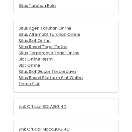
Situs Slot Online
Situs Resmi Togel Online
Situs Terpercaya Togel Online
Slot Online Resmi
Slot Online
Situs Slot Gacor Terpercaya
Situs Resmi Platform Slot Online
Demo Slot
Link Official BOLAGG 4D
Link Official MacauGG 4D
macaugg