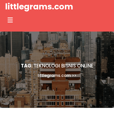
Skip
littlegrams.com
to
content
TAG:
TEKNOLOGI BISNIS ONLINE
littlegrams.com
>>