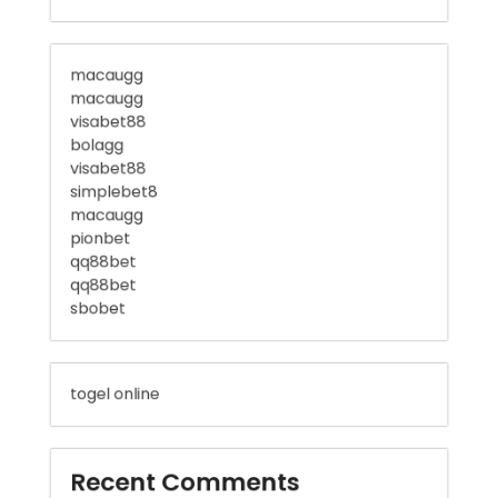
macaugg
visabet88
bolagg
visabet88
simplebet8
macaugg
pionbet
qq88bet
qq88bet
sbobet
togel online
Recent Comments