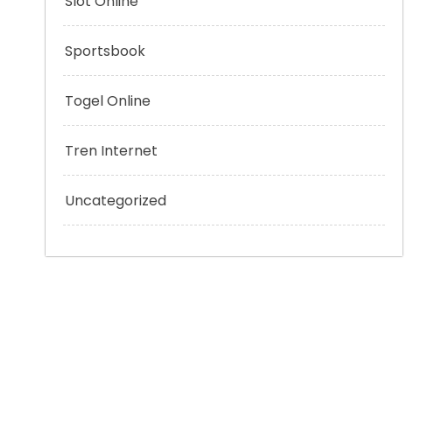
Media Digital
Slot Online
Sportsbook
Togel Online
Tren Internet
Uncategorized