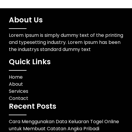
About Us
Lorem Ipsum is simply dummy text of the printing
and typesetting industry. Lorem Ipsum has been
the industrys standard dummy text
Quick Links
Home
About
Services
Contact
Recent Posts
Cara Menggunakan Data Keluaran Togel Online
untuk Membuat Catatan Angka Pribadi