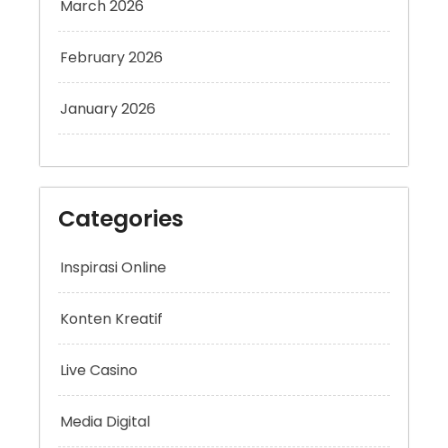
March 2026
February 2026
January 2026
Categories
Inspirasi Online
Konten Kreatif
Live Casino