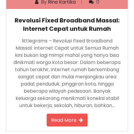
By
Rina Kartika
0
Revolusi Fixed Broadband Massal:
Internet Cepat untuk Rumah
littlegrams – Revolusi Fixed Broadband
Massal: Internet Cepat untuk Semua Rumah
kini bukan lagi mimpi mahal yang hanya bisa
dinikmati warga kota besar. Dalam beberapa
tahun terakhir, internet rumah berkembang
sangat cepat dan mulai menjangkau area
padat penduduk, pinggiran kota, hingga
beberapa wilayah pedesaan. Banyak
keluarga sekarang menikmati koneksi stabil
untuk bekerja, sekolah, hiburan, bahkan…
Read More