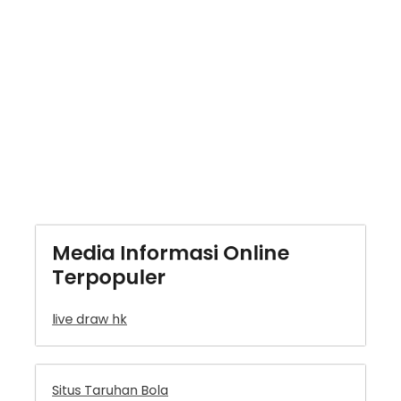
Media Informasi Online
Terpopuler
live draw hk
Situs Taruhan Bola
Situs Agen Taruhan Online
Situs Alternatif Taruhan Online