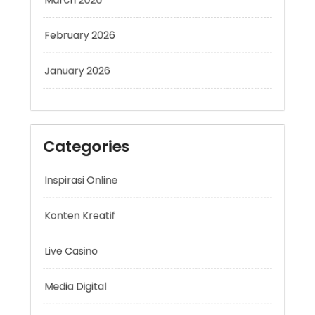
March 2026
February 2026
January 2026
Categories
Inspirasi Online
Konten Kreatif
Live Casino