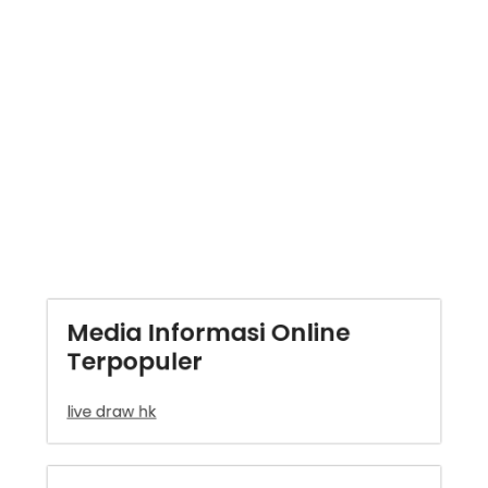
Media Informasi Online
Terpopuler
live draw hk
Situs Taruhan Bola
Situs Agen Taruhan Online
Situs Alternatif Taruhan Online