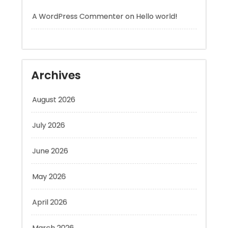
A WordPress Commenter
on
Hello world!
Archives
August 2026
July 2026
June 2026
May 2026
April 2026