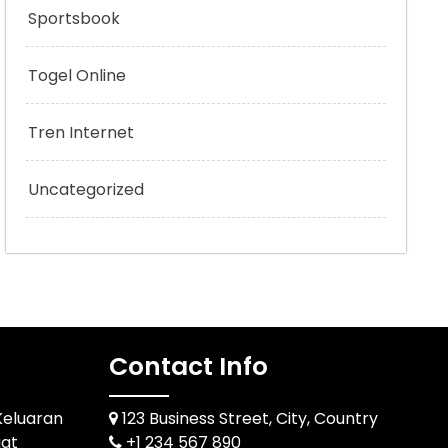
Sportsbook
Togel Online
Tren Internet
Uncategorized
Contact Info
eluaran
123 Business Street, City, Country
uat
+1 234 567 890