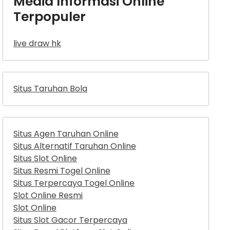
Media Informasi Online
Terpopuler
live draw hk
Situs Taruhan Bola
Situs Agen Taruhan Online
Situs Alternatif Taruhan Online
Situs Slot Online
Situs Resmi Togel Online
Situs Terpercaya Togel Online
Slot Online Resmi
Slot Online
Situs Slot Gacor Terpercaya