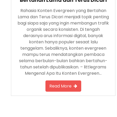
Rahasia Konten Evergreen yang Bertahan
Lama dan Terus Dicari menjadi topik penting
bagi siapa saja yang ingin membangun trafik
organik secara konsisten. Di tengah
derasnya arus informasi digital, banyak
konten hanya populer sesaat lalu
tenggelam. Sebaliknya, konten evergreen
mampu terus mendatangkan pembaca
selama berbulan-bulan bahkan bertahun-
tahun setelah dipublikasikan. – littlegrams
Mengenal Apa Itu Konten Evergreen…
Read More