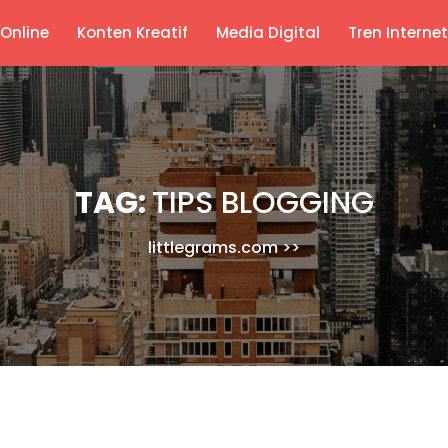
 Online
Konten Kreatif
Media Digital
Tren Internet
TAG:
TIPS BLOGGING
littlegrams.com
>>