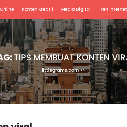
 Online
Konten Kreatif
Media Digital
Tren Internet
AG:
TIPS MEMBUAT KONTEN VIR
littlegrams.com
>>
n viral