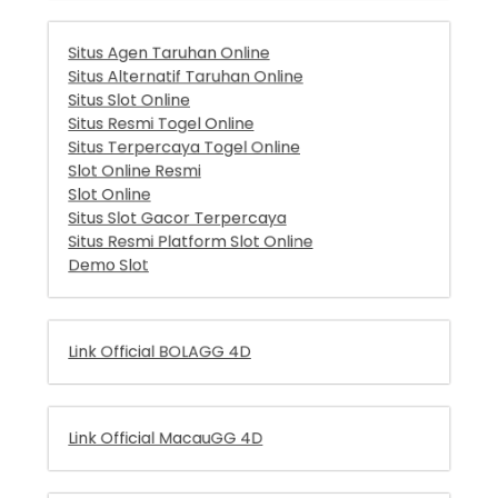
Situs Resmi Togel Online
Situs Terpercaya Togel Online
Slot Online Resmi
Slot Online
Situs Slot Gacor Terpercaya
Situs Resmi Platform Slot Online
Demo Slot
Link Official BOLAGG 4D
Link Official MacauGG 4D
macaugg
macaugg