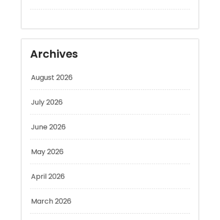
Archives
August 2026
July 2026
June 2026
May 2026
April 2026
March 2026