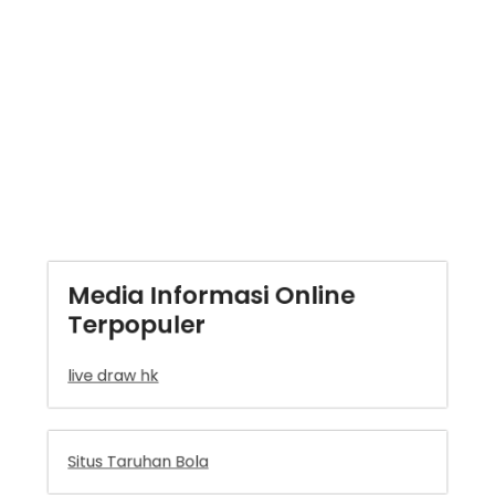
Media Informasi Online
Terpopuler
live draw hk
Situs Taruhan Bola
Situs Agen Taruhan Online
Situs Alternatif Taruhan Online
Situs Slot Online