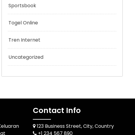
Sportsbook
Togel Online
Tren Internet
Uncategorized
Contact Info
eluaran
123 Business Street, City, Country
uat
+1 234 567 890