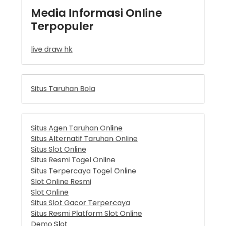
Situs Taruhan Bola
Situs Agen Taruhan Online
Situs Alternatif Taruhan Online
Situs Slot Online
Situs Resmi Togel Online
Situs Terpercaya Togel Online
Slot Online Resmi
Slot Online
Situs Slot Gacor Terpercaya
Situs Resmi Platform Slot Online
Demo Slot
Link Official BOLAGG 4D