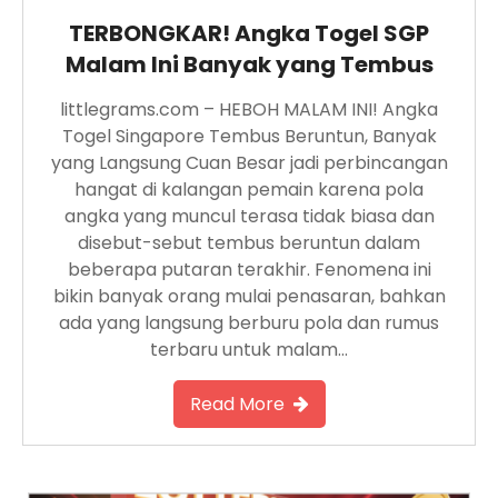
TERBONGKAR! Angka Togel SGP
Malam Ini Banyak yang Tembus
littlegrams.com – HEBOH MALAM INI! Angka
Togel Singapore Tembus Beruntun, Banyak
yang Langsung Cuan Besar jadi perbincangan
hangat di kalangan pemain karena pola
angka yang muncul terasa tidak biasa dan
disebut-sebut tembus beruntun dalam
beberapa putaran terakhir. Fenomena ini
bikin banyak orang mulai penasaran, bahkan
ada yang langsung berburu pola dan rumus
terbaru untuk malam…
Read More