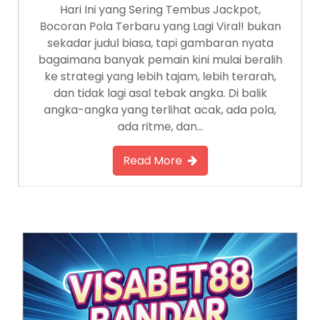
Hari Ini yang Sering Tembus Jackpot,
Bocoran Pola Terbaru yang Lagi Viral! bukan
sekadar judul biasa, tapi gambaran nyata
bagaimana banyak pemain kini mulai beralih
ke strategi yang lebih tajam, lebih terarah,
dan tidak lagi asal tebak angka. Di balik
angka-angka yang terlihat acak, ada pola,
ada ritme, dan…
Read More