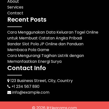
About
Services
Contact
Recent Posts
Cara Menggunakan Data Keluaran Togel Online
untuk Membuat Catatan Angka Pribadi
Bandar Slot Pola JP Online dan Panduan
Membaca Pola Game
Cara Mengurangi Tagihan Listrik dengan
Memanfaatkan Energi Surya
Contact Info
123 Business Street, City, Country
+1 234 567 890
info@example.com
© 2026
littlegrams.com