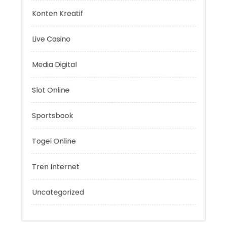
Inspirasi Online
Konten Kreatif
Live Casino
Media Digital
Slot Online
Sportsbook
Togel Online