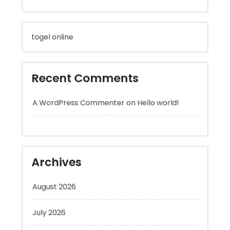
togel online
Recent Comments
A WordPress Commenter
on
Hello world!
Archives
August 2026
July 2026