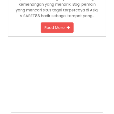
pilihan pasaran lengkap, serta peluang
kemenangan yang menarik. Bagi pemain
yang mencari situs togel terpercaya di Asia,
VISABET88 hadir sebagai tempat yang…
Read More
Media Informasi Online
Terpopuler
live draw hk