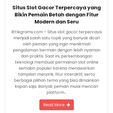
Situs Slot Gacor Terpercaya yang
Bikin Pemain Betah dengan Fitur
Modern dan Seru
littlegrams.com – Situs slot gacor terpercaya
menjadi salah satu topik yang banyak dicari
oleh pemain yang ingin menikmati
pengalaman bermain dengan lebih nyaman
dan praktis. Saat ini, perkembangan
teknologi membuat permainan slot online
semakin populer karena menawarkan
tampilan menarik, fitur interaktif, serta
berbagai pilihan tema yang bisa dimainkan
kapan saja. Banyak pemain mulai mencari
platform…
Read More