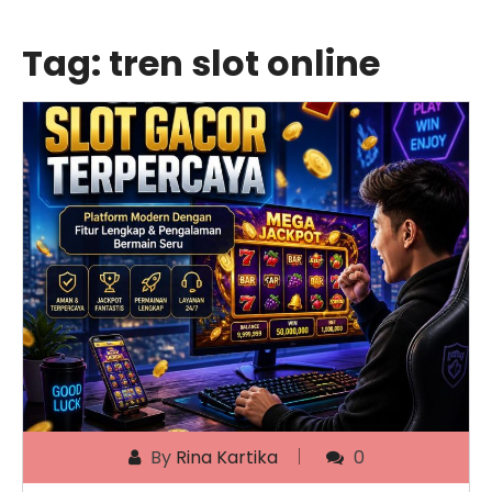
Tag:
tren slot online
By
Rina Kartika
0