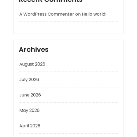
A WordPress Commenter
on
Hello world!
Archives
August 2026
July 2026
June 2026
May 2026
April 2026