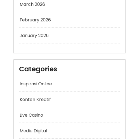
March 2026
February 2026
January 2026
Categories
Inspirasi Online
Konten Kreatif