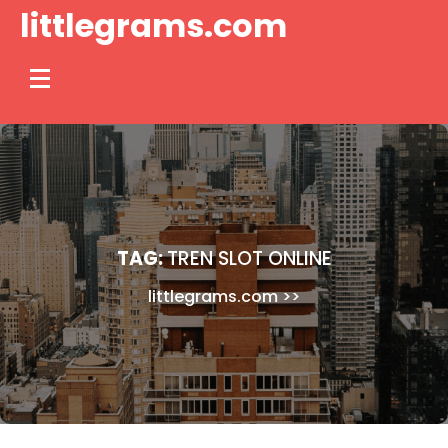
Skip
littlegrams.com
to
content
TAG:
TREN SLOT ONLINE
littlegrams.com
>>