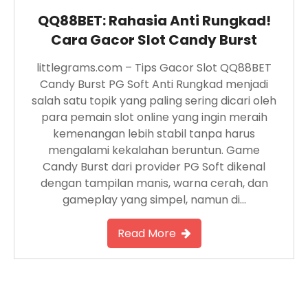
QQ88BET: Rahasia Anti Rungkad!
Cara Gacor Slot Candy Burst
littlegrams.com – Tips Gacor Slot QQ88BET
Candy Burst PG Soft Anti Rungkad menjadi
salah satu topik yang paling sering dicari oleh
para pemain slot online yang ingin meraih
kemenangan lebih stabil tanpa harus
mengalami kekalahan beruntun. Game
Candy Burst dari provider PG Soft dikenal
dengan tampilan manis, warna cerah, dan
gameplay yang simpel, namun di…
Read More