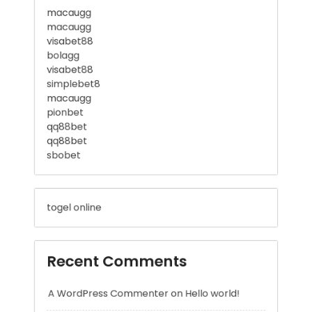
bolagg
visabet88
simplebet8
macaugg
pionbet
qq88bet
qq88bet
sbobet
togel online
Recent Comments
A WordPress Commenter
on
Hello world!