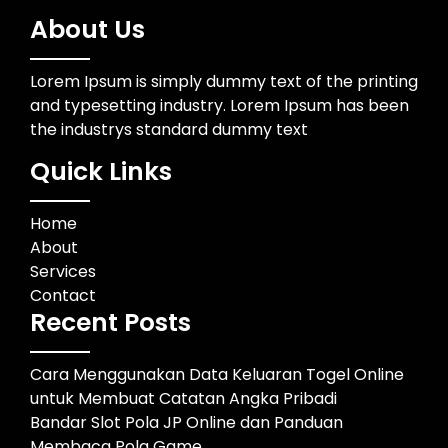
About Us
Lorem Ipsum is simply dummy text of the printing
and typesetting industry. Lorem Ipsum has been
the industrys standard dummy text
Quick Links
Home
About
Services
Contact
Recent Posts
Cara Menggunakan Data Keluaran Togel Online
untuk Membuat Catatan Angka Pribadi
Bandar Slot Pola JP Online dan Panduan
Membaca Pola Game