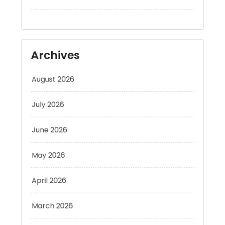
Archives
August 2026
July 2026
June 2026
May 2026
April 2026
March 2026