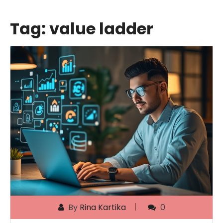
Tag:
value ladder
By
Rina Kartika
0