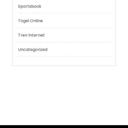
Media Digital
Slot Online
Sportsbook
Togel Online
Tren Internet
Uncategorized