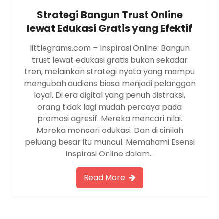
Strategi Bangun Trust Online
lewat Edukasi Gratis yang Efektif
littlegrams.com – Inspirasi Online: Bangun
trust lewat edukasi gratis bukan sekadar
tren, melainkan strategi nyata yang mampu
mengubah audiens biasa menjadi pelanggan
loyal. Di era digital yang penuh distraksi,
orang tidak lagi mudah percaya pada
promosi agresif. Mereka mencari nilai.
Mereka mencari edukasi. Dan di sinilah
peluang besar itu muncul. Memahami Esensi
Inspirasi Online dalam…
Read More