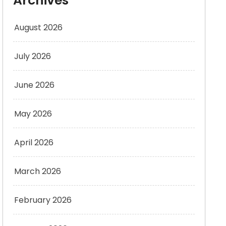
Archives
August 2026
July 2026
June 2026
May 2026
April 2026
March 2026
February 2026