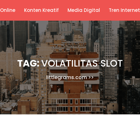
 Online
Konten Kreatif
Media Digital
Tren Internet
TAG:
VOLATILITAS SLOT
littlegrams.com
>>