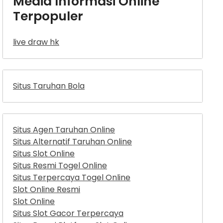
Media Informasi Online
Terpopuler
live draw hk
Situs Taruhan Bola
Situs Agen Taruhan Online
Situs Alternatif Taruhan Online
Situs Slot Online
Situs Resmi Togel Online
Situs Terpercaya Togel Online
Slot Online Resmi
Slot Online
Situs Slot Gacor Terpercaya