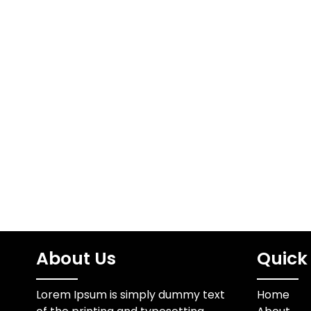
yang merasa ada pola tertentu saat
menaikkan atau menurunkan taruhan.
Banyak yang percaya bahwa perubahan
nominal bisa “memancing” kemenangan,
sementara sebagian lain menganggapnya
hanya mitos belaka. Memahami Cara Kerja
Sistem Slot Modern Sebelum masuk ke…
Read More
About Us
Quick 
Lorem Ipsum is simply dummy text
Home