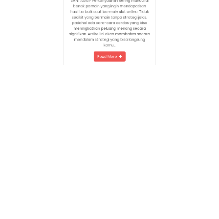
memaksimalkan peluang menang slot di
SANTAGG? Pertanyaan ini sering muncul di
benak pemain yang ingin mendapatkan
hasil terbaik saat bermain slot online. Tidak
sedikit yang bermain tanpa strategi jelas,
padahal ada cara-cara cerdas yang bisa
meningkatkan peluang menang secara
signifikan. Artikel ini akan membahas secara
mendalam strategi yang bisa langsung
kamu…
Read More