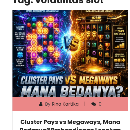
By
Rina Kartika
0
Cluster Pays vs Megaways, Mana
Bedanya? Perbandingan Lengkap