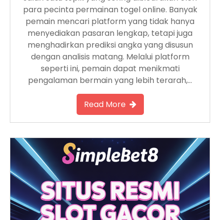
para pecinta permainan togel online. Banyak
pemain mencari platform yang tidak hanya
menyediakan pasaran lengkap, tetapi juga
menghadirkan prediksi angka yang disusun
dengan analisis matang. Melalui platform
seperti ini, pemain dapat menikmati
pengalaman bermain yang lebih terarah,…
Read More