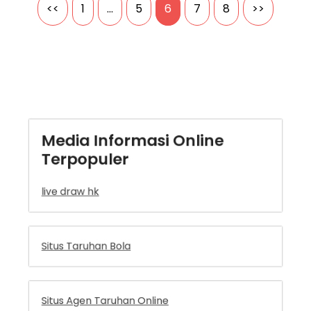
Posts
<<
1
…
5
6
7
8
>>
pagination
Media Informasi Online
Terpopuler
live draw hk
Situs Taruhan Bola
Situs Agen Taruhan Online
Situs Alternatif Taruhan Online
Situs Slot Online
Situs Resmi Togel Online
Situs Terpercaya Togel Online
Slot Online Resmi