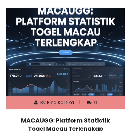
By
Rina Kartika
0
MACAUGG: Platform Statistik
Togel Macau Terlengkap