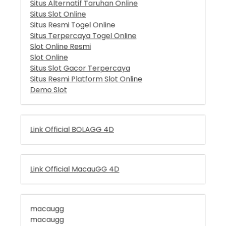
Slot Online
Situs Slot Gacor Terpercaya
Situs Resmi Platform Slot Online
Demo Slot
Link Official BOLAGG 4D
Link Official MacauGG 4D
macaugg
macaugg
visabet88
bolagg
visabet88