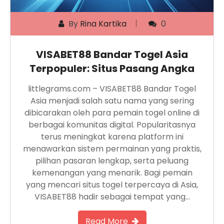
By
Rina Kartika
0
VISABET88 Bandar Togel Asia
Terpopuler: Situs Pasang Angka
littlegrams.com – VISABET88 Bandar Togel
Asia menjadi salah satu nama yang sering
dibicarakan oleh para pemain togel online di
berbagai komunitas digital. Popularitasnya
terus meningkat karena platform ini
menawarkan sistem permainan yang praktis,
pilihan pasaran lengkap, serta peluang
kemenangan yang menarik. Bagi pemain
yang mencari situs togel terpercaya di Asia,
VISABET88 hadir sebagai tempat yang…
Read More