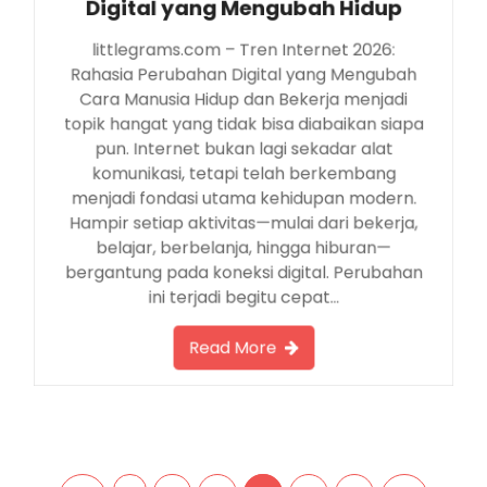
Digital yang Mengubah Hidup
littlegrams.com – Tren Internet 2026:
Rahasia Perubahan Digital yang Mengubah
Cara Manusia Hidup dan Bekerja menjadi
topik hangat yang tidak bisa diabaikan siapa
pun. Internet bukan lagi sekadar alat
komunikasi, tetapi telah berkembang
menjadi fondasi utama kehidupan modern.
Hampir setiap aktivitas—mulai dari bekerja,
belajar, berbelanja, hingga hiburan—
bergantung pada koneksi digital. Perubahan
ini terjadi begitu cepat…
Read More