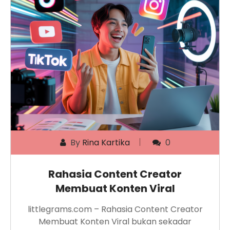
By
Rina Kartika
0
Rahasia Content Creator
Membuat Konten Viral
littlegrams.com – Rahasia Content Creator
Membuat Konten Viral bukan sekadar