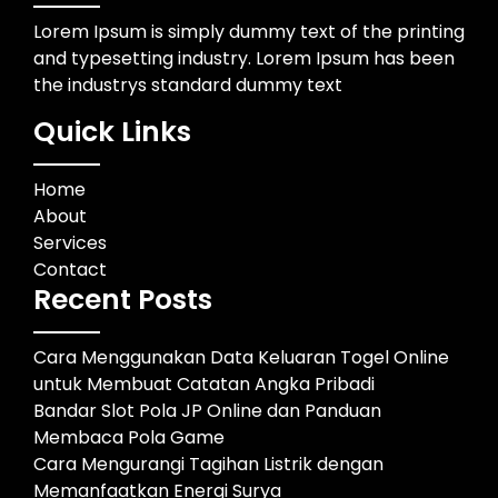
Lorem Ipsum is simply dummy text of the printing
and typesetting industry. Lorem Ipsum has been
the industrys standard dummy text
Quick Links
Home
About
Services
Contact
Recent Posts
Cara Menggunakan Data Keluaran Togel Online
untuk Membuat Catatan Angka Pribadi
Bandar Slot Pola JP Online dan Panduan
Membaca Pola Game
Cara Mengurangi Tagihan Listrik dengan
Memanfaatkan Energi Surya