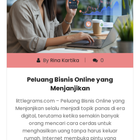
By
Rina Kartika
0
Peluang Bisnis Online yang
Menjanjikan
littlegrams.com – Peluang Bisnis Online yang
Menjanjikan selalu menjadi topik panas di era
digital, terutama ketika semakin banyak
orang mencari cara cerdas untuk
menghasilkan uang tanpa harus keluar
rumah. Internet membuka pintu yang