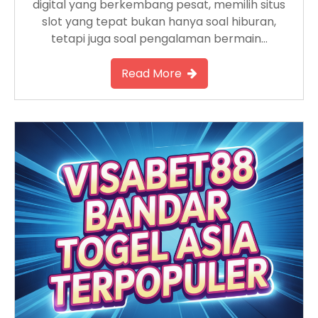
digital yang berkembang pesat, memilih situs
slot yang tepat bukan hanya soal hiburan,
tetapi juga soal pengalaman bermain…
Read More