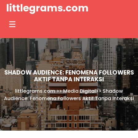
Skip
littlegrams.com
to
content
SHADOW AUDIENCE: FENOMENA FOLLOWERS
AKTIF TANPA INTERAKSI
littlegrams.com
>>
Media Digital
>>
Shadow
Audience: Fenomena Followers Aktif Tanpa Interaksi