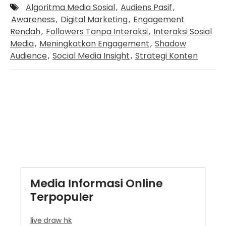
Algoritma Media Sosial
,
Audiens Pasif
,
Awareness
,
Digital Marketing
,
Engagement
Rendah
,
Followers Tanpa Interaksi
,
Interaksi Sosial
Media
,
Meningkatkan Engagement
,
Shadow
Audience
,
Social Media Insight
,
Strategi Konten
Media Informasi Online
Terpopuler
live draw hk
Situs Taruhan Bola