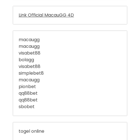
macaugg
macaugg
visabet88
bolagg
visabet88
simplebet8
macaugg
pionbet
qq88bet
qq88bet
sbobet
togel online