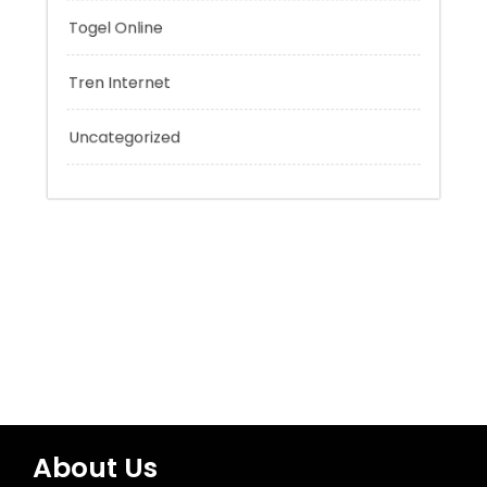
Slot Online
Sportsbook
Togel Online
Tren Internet
Uncategorized
About Us