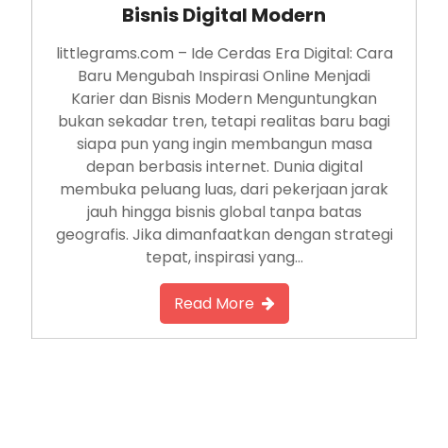
Bisnis Digital Modern
littlegrams.com – Ide Cerdas Era Digital: Cara
Baru Mengubah Inspirasi Online Menjadi
Karier dan Bisnis Modern Menguntungkan
bukan sekadar tren, tetapi realitas baru bagi
siapa pun yang ingin membangun masa
depan berbasis internet. Dunia digital
membuka peluang luas, dari pekerjaan jarak
jauh hingga bisnis global tanpa batas
geografis. Jika dimanfaatkan dengan strategi
tepat, inspirasi yang…
Read More