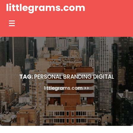
Skip
littlegrams.com
to
content
TAG:
PERSONAL BRANDING DIGITAL
littlegrams.com
>>