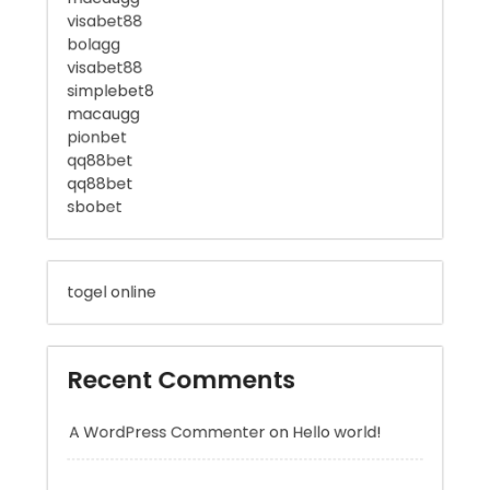
visabet88
simplebet8
macaugg
pionbet
qq88bet
qq88bet
sbobet
togel online
Recent Comments
A WordPress Commenter
on
Hello world!